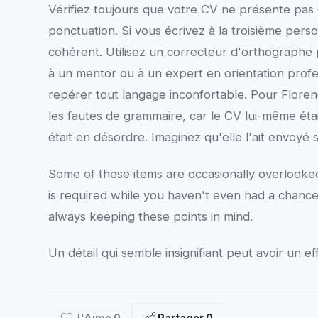
Vérifiez toujours que votre CV ne présente pa
ponctuation. Si vous écrivez à la troisième perso
cohérent. Utilisez un correcteur d'orthographe 
à un mentor ou à un expert en orientation profes
repérer tout langage inconfortable. Pour Florence, 
les fautes de grammaire, car le CV lui-même étai
était en désordre. Imaginez qu'elle l'ait envoyé sa
Some of these items are occasionally overlooke
is required while you haven't even had a chance 
always keeping these points in mind.
Un détail qui semble insignifiant peut avoir un ef
J'Aime
0
Partager
0