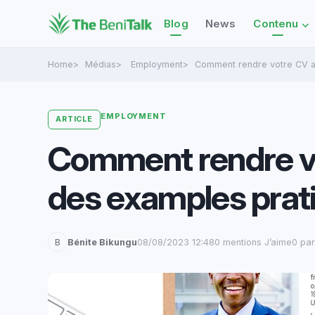
⌄
Blog
News
Contenu
Home
Médias
Employment
Comment rendre votre CV at
EMPLOYMENT
ARTICLE
Comment rendre vo
des examples prat
B
Bénite Bikungu
08/08/2023 12:48
0 mentions J’aime
0 pa