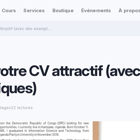
Cours
Services
Boutique
Événements
À propo
tractif (avec des exampl…
tre CV attractif (ave
iques)
rtages
22 lectures