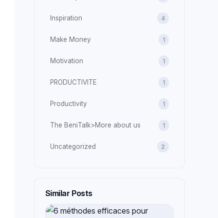
Inspiration
4
Make Money
1
Motivation
1
PRODUCTIVITE
1
Productivity
1
The BeniTalk>More about us
1
Uncategorized
2
Similar Posts