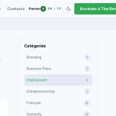
s
Contacts
Accéder à The Be
Panier
EN
FR
0
/
Catégories
c
Branding
1
Business Plans
1
Employment
3
Entrepreneurship
1
Français
6
Humanity
3