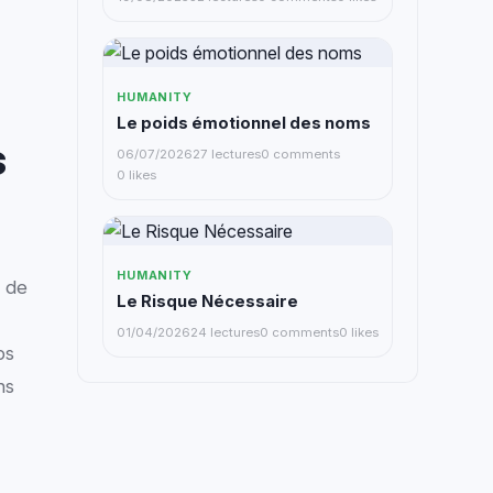
HUMANITY
Le poids émotionnel des noms
s
06/07/2026
27 lectures
0 comments
0 likes
HUMANITY
e de
Le Risque Nécessaire
01/04/2026
24 lectures
0 comments
0 likes
ps
ns