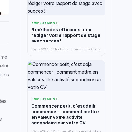
EMPLOYMENT
6 méthodes efficaces pour
rédiger votre rapport de stage
avec succès !
18/07/2026
31 lectures
0 comments
0 likes
même
elui
ions
EMPLOYMENT
des
Commencer petit, c'est déjà
commencer : comment mettre
en valeur votre activité
e
secondaire sur votre CV
19/08/2025
32 lectures
0 comments
0 likes