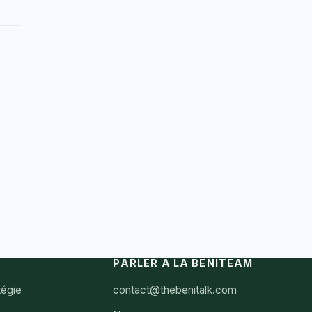
PARLER À LA BENITEAM
tégie
contact@thebenitalk.com