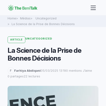
Home
Médias
Uncategorized
La Science de la Prise de Bonnes Décisions
UNCATEGORIZED
ARTICLE
La Science de la Prise de
Bonnes Décisions
F
Farhiya Abdiqani
05/03/2025 13:19
0 mentions J’aime
0 partages
22 lectures